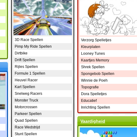
3D Race Spellen
Verzorg Spelletjes
Pimp My Ride Spellen
Kleurplaten
Dirtbike
Looney Tunes
Drift Spellen
Kaartjes Memory
Rijles Spellen
Shrek Spellen
Formule 1 Spellen
Spongebob Spellen
Heuvel Racer
Winnie de Poeh
Kart Spellen
Topografie
Snelweg Racers
Dora Spelletjes
Monster Truck
Educatief
Motorcrossen
Inrichting Spellen
Parkeer Spellen
Quad Spellen
Vaardigheid
Race Wedstrijd
Stunt Spellen