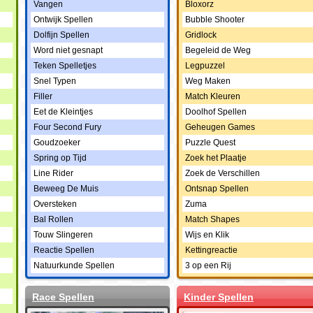
Vangen
Bloxorz
Ontwijk Spellen
Bubble Shooter
Dolfijn Spellen
Gridlock
Word niet gesnapt
Begeleid de Weg
Teken Spelletjes
Legpuzzel
Snel Typen
Weg Maken
Filler
Match Kleuren
Eet de Kleintjes
Doolhof Spellen
Four Second Fury
Geheugen Games
Goudzoeker
Puzzle Quest
Spring op Tijd
Zoek het Plaatje
Line Rider
Zoek de Verschillen
Beweeg De Muis
Ontsnap Spellen
Oversteken
Zuma
Bal Rollen
Match Shapes
Touw Slingeren
Wijs en Klik
Reactie Spellen
Kettingreactie
Natuurkunde Spellen
3 op een Rij
Race Spellen
Kinder Spellen