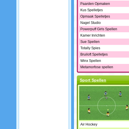
Paarden Opmaken
Kus Spelletjes
Opmaak Spelletjes
Nagel Studio
Powerpuff Girls Spellen
Kamer Inrichten
Sue Spellen
Totally Spies
Bruiloft Spelletjes
Winx Spellen
Metamorfose spellen
Sport Spellen
Air Hockey