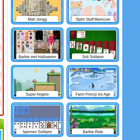
Mah Jongg
Stylin Stuff Manicure
Barbie met Halloween
Soli Solitaire
Super Angelo
Farm Frenzy Ice Age
Spinnen Solitaire
Barbie Ride