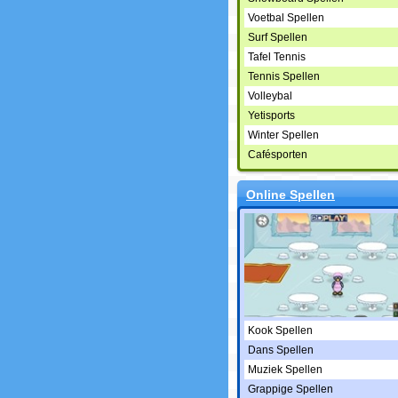
Voetbal Spellen
Surf Spellen
Tafel Tennis
Tennis Spellen
Volleybal
Yetisports
Winter Spellen
Cafésporten
Online Spellen
Kook Spellen
Dans Spellen
Muziek Spellen
Grappige Spellen