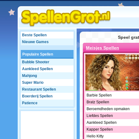
Beste Spellen
Speel grat
Nieuwe Games
Meisjes Spellen
Populaire Spellen
Bubble Shooter
Aankleed Spellen
Mahjong
Super Mario
Restaurant Spellen
Barbie Spellen
Boerderij Spellen
Bratz Spellen
Patience
Beroemdheden opmaken
Liefdes Spellen
Aankleed Spellen
Kapper Spellen
Hello Kitty