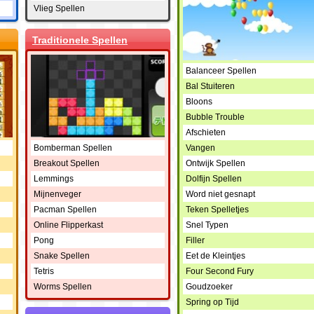
Vlieg Spellen
Traditionele Spellen
Balanceer Spellen
Bal Stuiteren
Bloons
Bubble Trouble
Afschieten
Bomberman Spellen
Vangen
Breakout Spellen
Ontwijk Spellen
Lemmings
Dolfijn Spellen
Mijnenveger
Word niet gesnapt
Pacman Spellen
Teken Spelletjes
Online Flipperkast
Snel Typen
Pong
Filler
Snake Spellen
Eet de Kleintjes
Tetris
Four Second Fury
Worms Spellen
Goudzoeker
Spring op Tijd