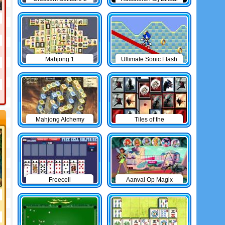
Zoeken
Mahjong 1
Ultimate Sonic Flash
Mahjong Alchemy
Tiles of the
Unexpected
Freecell
Aanval Op Magix