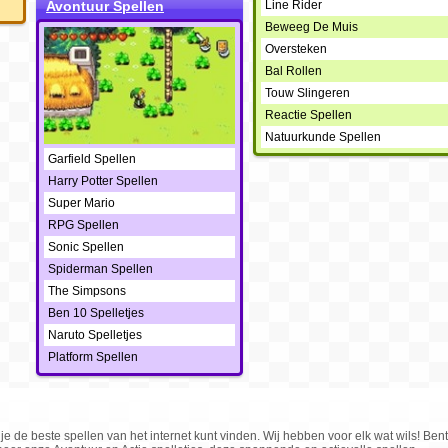
Avontuur Spellen
Line Rider
Beweeg De Muis
Oversteken
Bal Rollen
Touw Slingeren
Reactie Spellen
Natuurkunde Spellen
Garfield Spellen
Harry Potter Spellen
Super Mario
RPG Spellen
Sonic Spellen
Spiderman Spellen
The Simpsons
Ben 10 Spelletjes
Naruto Spelletjes
Platform Spellen
je de beste spellen van het internet kunt vinden. Wij hebben voor elk wat wils! Bent