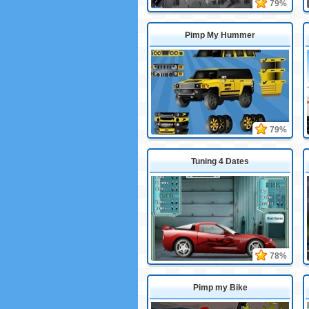
79%
Pimp My Hummer
79%
Tuning 4 Dates
78%
Pimp my Bike