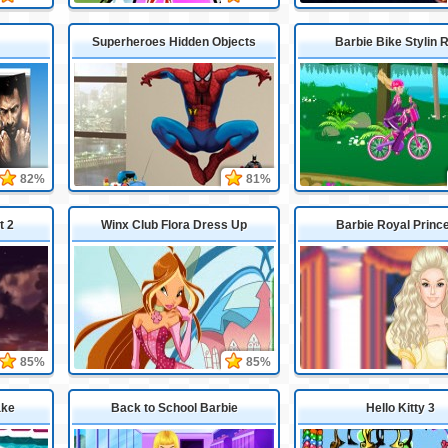
Superheroes Hidden Objects
Barbie Bike Stylin 
82%
81%
t 2
Winx Club Flora Dress Up
Barbie Royal Princ
85%
85%
ake
Back to School Barbie
Hello Kitty 3