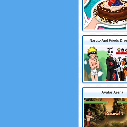
Naruto And Frieds Dre
Avatar Arena