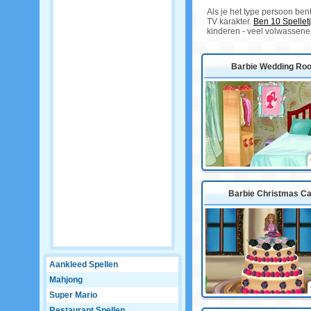
Als je het type persoon ben
TV karakter.
Ben 10 Spellet
kinderen - veel volwassenen
Barbie Wedding Ro
Barbie Christmas C
Aankleed Spellen
Mahjong
Super Mario
Restaurant Spellen