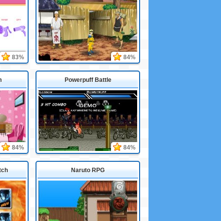
83%
84%
m
Powerpuff Battle
84%
84%
tch
Naruto RPG