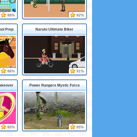
88%
92%
ool Prep
Naruto Ultimate Biker
86%
91%
Makeover
Power Rangers Mystic Force
85%
85%