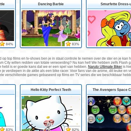
tle
Dancing Barbie
Smurfette Dress-
84%
83%
p top films en tv-shows ben je in staat controle te nemen over de ster en je kan h
am City willen redden van totale verwoesting? Nu kan het! We hebben zelfs Flash g
rie hebt is er goede kans dat we er een spel van hebben.
Naruto Ultimate Biker
is hi
je verdiepen in de aktie als een bike racer. Voor fans van de anime, dit leuke en ve
vele verschillende games gebaseerd op films en TV series die we beschikbaar heb
Hello Kitty Perfect Teeth
The Avengers Space 
83%
82%