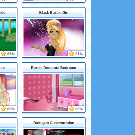
Ride
Black Barbie Girl
86%
81%
ess
Barbie Decorate Bedroom
86%
86%
Bakugan Concentration