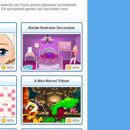
onze selectie van Flash games gebaseer op bekende
e. De spongebob games zijn niet alleen voor
Barbie Bedroom Decoration
82%
84%
X-Men Marvel Tribute
84%
84%