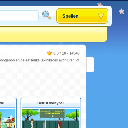
Spellen
8.3
/
10
-
14548
 Spongebob en beleef leuke Bikinibroek avonturen, of
bie
Ben10 Volleyball