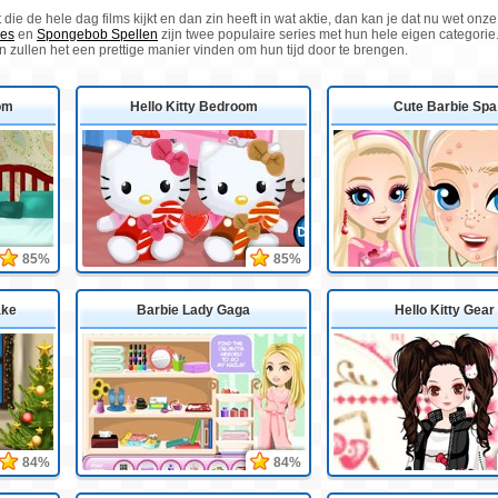
t die de hele dag films kijkt en dan zin heeft in wat aktie, dan kan je dat nu wet 
jes
en
Spongebob Spellen
zijn twee populaire series met hun hele eigen categori
 zullen het een prettige manier vinden om hun tijd door te brengen.
om
Hello Kitty Bedroom
Cute Barbie Spa
85%
85%
ake
Barbie Lady Gaga
Hello Kitty Gear
84%
84%