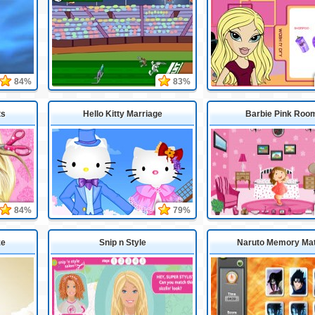
84%
83%
ts
Hello Kitty Marriage
Barbie Pink Roo
84%
79%
ze
Snip n Style
Naruto Memory Ma