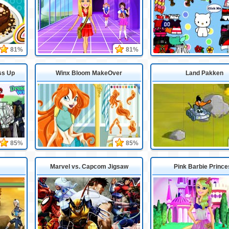
81%
81%
ss Up
Winx Bloom MakeOver
Land Pakken
85%
85%
Marvel vs. Capcom Jigsaw
Pink Barbie Prince