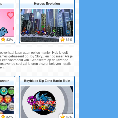
up
Heroes Evolution
83%
83%
et verhaal laten gaan op jou manier. Heb je ooit
ames gebaseerd op Toy Story... en nog meer! Als je
er een voorbeeld van. Gebaseerd op de razende
rslavende spel zal je uren plezier beleven - gratis.
ben.
Cannon
Beyblade Rip Zone Battle Train
82%
82%