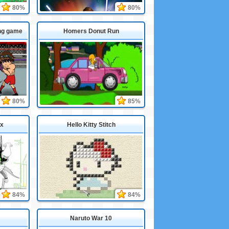
80%
80%
ng game
Homers Donut Run
80%
85%
ix
Hello Kitty Stitch
84%
84%
Naruto War 10