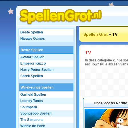
Beste Spellen
Spellen Grot
»
TV
Nieuwe Games
Beste Spellen
TV
Avatar Spellen
In deze categorie kun je sp
Emperor Kuzco
red Townsville als één van 
Harry Potter Spellen
Shrek Spellen
Willekeurige Spellen
Garfield Spellen
Looney Tunes
One Piece vs Naruto 
Southpark
Spongebob Spellen
The Simpsons
Winnie de Poeh