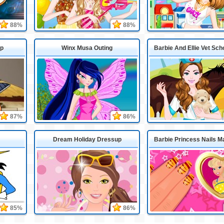
88%
88%
up
Winx Musa Outing
Barbie And Ellie Vet Sch
87%
86%
Dream Holiday Dressup
Barbie Princess Nails 
85%
86%