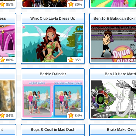
85%
80%
cess
Winx Club Layla Dress Up
Ben 10 & Bakugan Boxi
80%
85%
Barbie D-finder
Ben 10 Hero Matr
84%
84%
ht
Bugs & Cecil in Mad Dash
Bratz Make Over