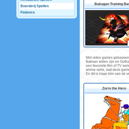
Bakugan Training Bat
Boerderij Spellen
Patience
Met video games gebaseerd o
Batman willen zijn en Goth
een favoriete film of TV se
anime serie, laat deze game 
En dit is maar één van de 
Zorro the Hero