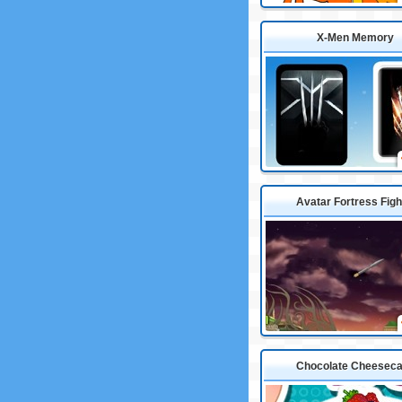
X-Men Memory
Avatar Fortress Figh
Chocolate Cheesec