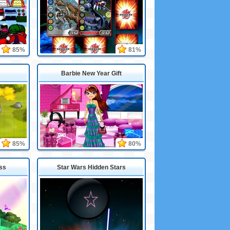
85%
81%
Barbie New Year Gift
85%
80%
ss
Star Wars Hidden Stars