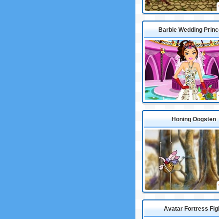
Barbie Wedding Prin
Honing Oogsten
Avatar Fortress Fig