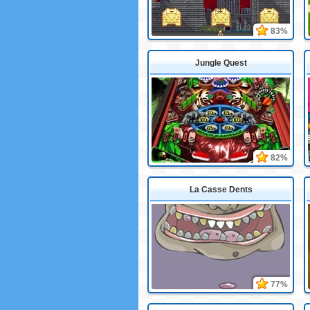
83%
Jungle Quest
82%
La Casse Dents
77%