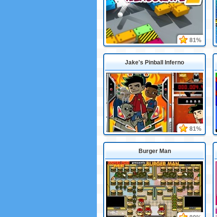
81%
Jake's Pinball Inferno
81%
Burger Man