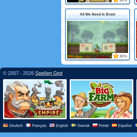
80%
All We Need Is Brain
80%
© 2007 - 2026
Spellen Grot
Deutsch
Français
English
Svensk
Polski
Español