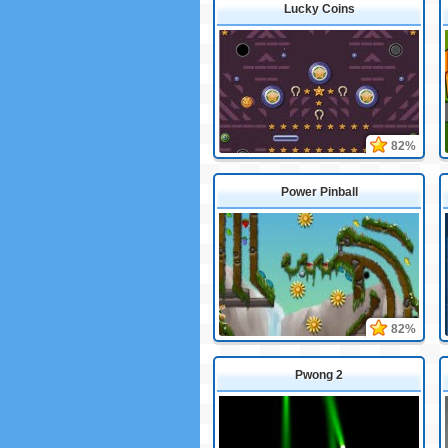
Lucky Coins
82%
Power Pinball
82%
Pwong 2