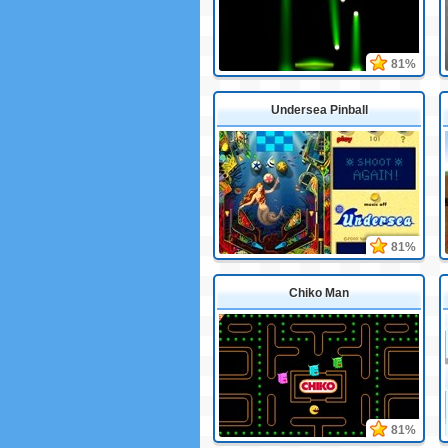
81%
Undersea Pinball
81%
Chiko Man
81%