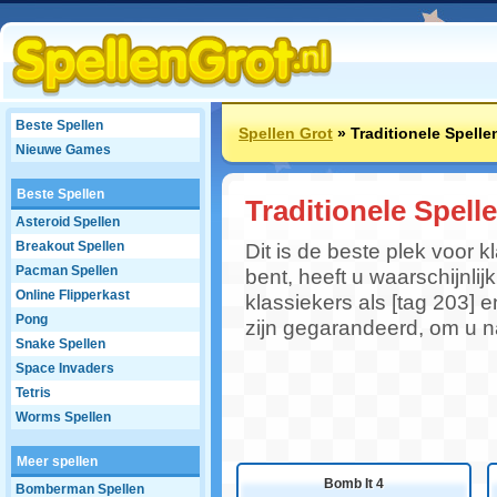
Beste Spellen
Spellen Grot
»
Traditionele Spelle
Nieuwe Games
Beste Spellen
Traditionele Spell
Asteroid Spellen
Breakout Spellen
Dit is de beste plek voor k
Pacman Spellen
bent, heeft u waarschijnlij
Online Flipperkast
klassiekers als [tag 203] e
Pong
zijn gegarandeerd, om u na
Snake Spellen
Space Invaders
Tetris
Worms Spellen
Meer spellen
Bomb It 4
Bomberman Spellen