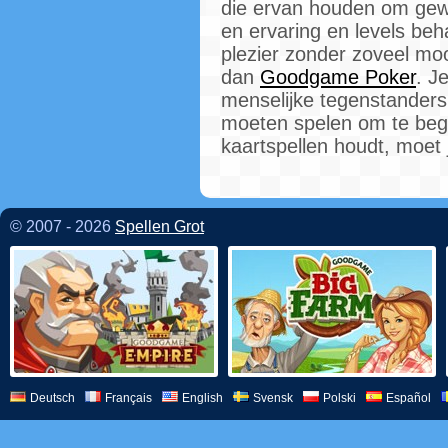
die ervan houden om gew
en ervaring en levels beh
plezier zonder zoveel moor
dan
Goodgame Poker
. J
menselijke tegenstanders. 
moeten spelen om te begr
kaartspellen houdt, moet
© 2007 - 2026
Spellen Grot
Deutsch
Français
English
Svensk
Polski
Español