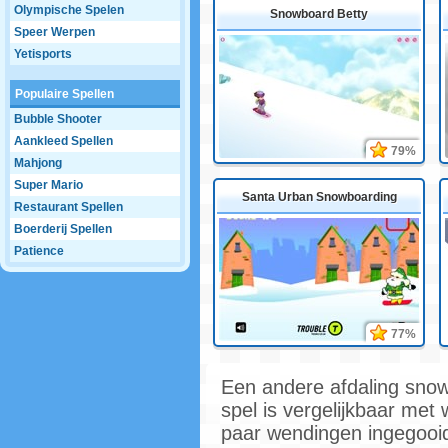
Olympische Spelen
Snowboard Betty
Speer Werpen
Yetisports
Populaire Spellen
Bubble Shooter
Aankleed Spellen
79%
Mahjong
Super Mario
Santa Urban Snowboarding
Restaurant Spellen
Boerderij Spellen
Patience
77%
Een andere afdaling sno
spel is vergelijkbaar met 
paar wendingen ingegooid 