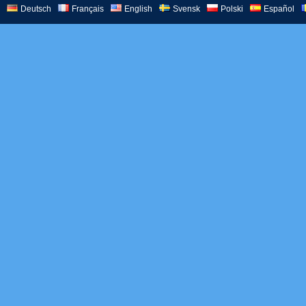
Deutsch
Français
English
Svensk
Polski
Español