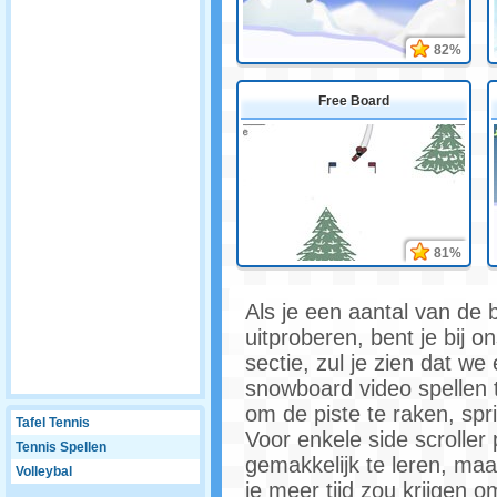
82%
Free Board
81%
Als je een aantal van de 
uitproberen, bent je bij on
sectie, zul je zien dat w
snowboard video spellen te
om de piste te raken, spr
Tafel Tennis
Voor enkele side scroller
Tennis Spellen
gemakkelijk te leren, maar
Volleybal
je meer tijd zou krijgen om