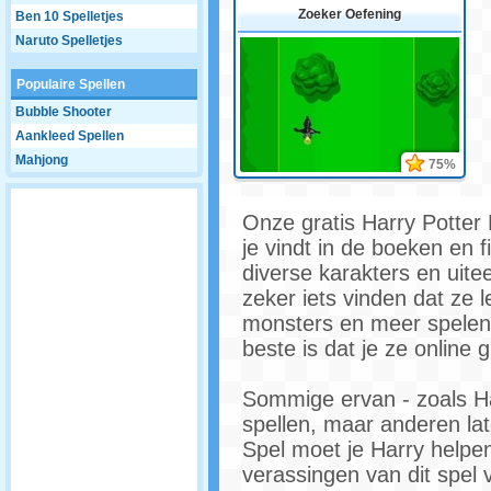
Zoeker Oefening
Ben 10 Spelletjes
Naruto Spelletjes
Populaire Spellen
Bubble Shooter
Aankleed Spellen
Mahjong
75%
Onze gratis Harry Potter 
je vindt in de boeken en 
diverse karakters en uit
zeker iets vinden dat ze 
monsters en meer spelen 
beste is dat je ze online 
Sommige ervan - zoals Ha
spellen, maar anderen la
Spel moet je Harry helpen
verassingen van dit spel 