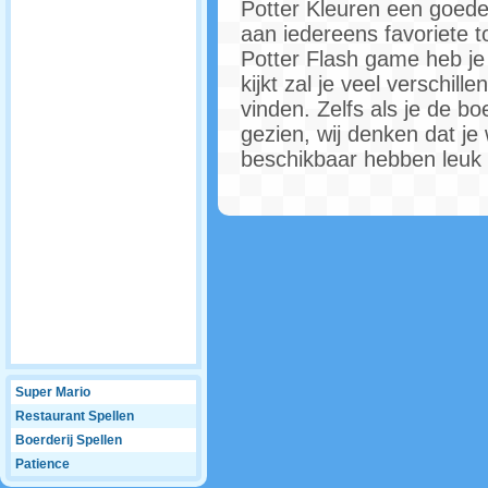
Potter Kleuren een goede
aan iedereens favoriete t
Potter Flash game heb je
kijkt zal je veel verschil
vinden. Zelfs als je de bo
gezien, wij denken dat je
beschikbaar hebben leuk 
Super Mario
Restaurant Spellen
Boerderij Spellen
Patience