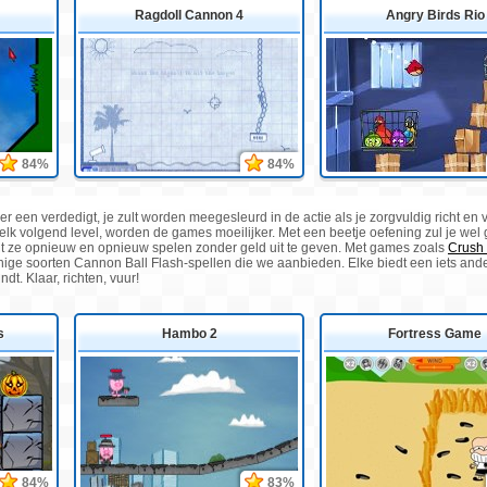
Ragdoll Cannon 4
Angry Birds Rio
84%
84%
 er een verdedigt, je zult worden meegesleurd in de actie als je zorgvuldig richt en 
 elk volgend level, worden de games moeilijker. Met een beetje oefening zul je wel
nt ze opnieuw en opnieuw spelen zonder geld uit te geven. Met games zoals
Crush 
enige soorten Cannon Ball Flash-spellen die we aanbieden. Elke biedt een iets ande
dt. Klaar, richten, vuur!
s
Hambo 2
Fortress Game
84%
83%