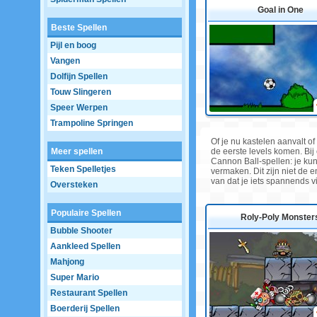
Goal in One
Beste Spellen
Pijl en boog
Vangen
Dolfijn Spellen
Touw Slingeren
Speer Werpen
Trampoline Springen
Of je nu kastelen aanvalt of
Meer spellen
de eerste levels komen. Bij
Cannon Ball-spellen: je ku
Teken Spelletjes
vermaken. Dit zijn niet de 
van dat je iets spannends vin
Oversteken
Populaire Spellen
Roly-Poly Monster
Bubble Shooter
Aankleed Spellen
Mahjong
Super Mario
Restaurant Spellen
Boerderij Spellen