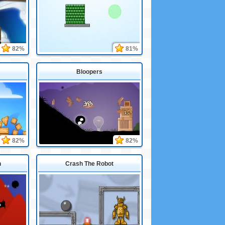
82%
81%
Bloopers
82%
82%
n
Crash The Robot