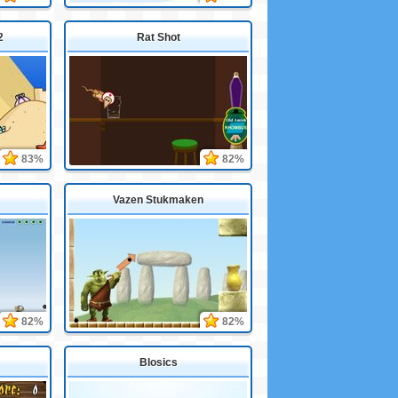
2
Rat Shot
83%
82%
Vazen Stukmaken
82%
82%
Blosics