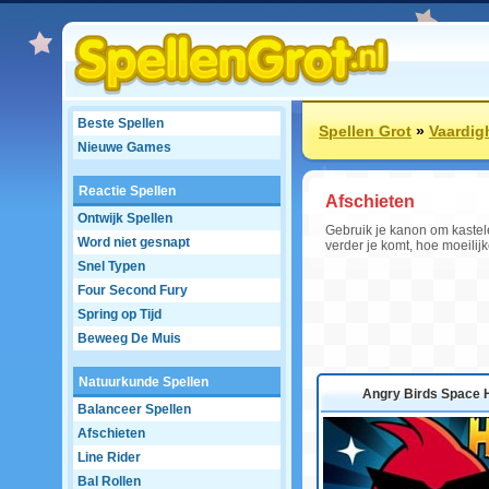
Beste Spellen
Spellen Grot
»
Vaardig
Nieuwe Games
Reactie Spellen
Afschieten
Ontwijk Spellen
Gebruik je kanon om kastele
Word niet gesnapt
verder je komt, hoe moeilijk
Snel Typen
Four Second Fury
Spring op Tijd
Beweeg De Muis
Natuurkunde Spellen
Angry Birds Space 
Balanceer Spellen
Afschieten
Line Rider
Bal Rollen