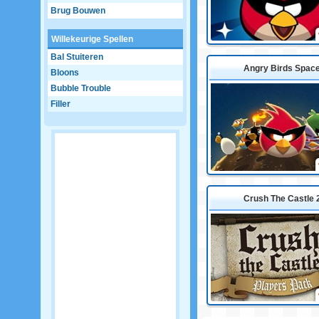
Brug Bouwen
Willekeurige Spellen
Bal Stuiteren
Angry Birds Spac
Bloons
Bubble Trouble
Filler
Crush The Castle 