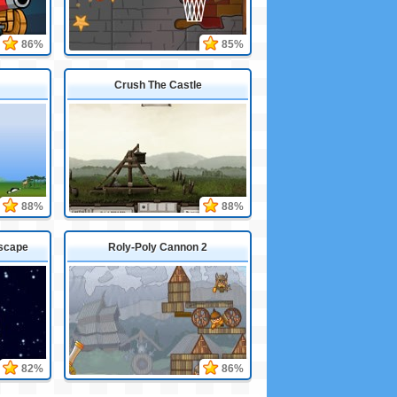
86%
85%
Crush The Castle
88%
88%
Escape
Roly-Poly Cannon 2
82%
86%