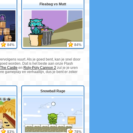
Fleabag vs Mutt
84%
84%
vervolgens vuurt. Als je goed bent, kan je snel door
 goed worden. Dat is het beste aan onze Flash
The Castle
en
Roly-Poly Cannon 2
zul je je uren
re gameplay en verhaallijn, dus je bent er zeker
Snowball Rage
83%
78%