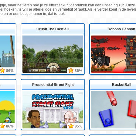
dje, maar het leren hoe je ze effectief kunt gebruiken kan een uitdaging zijn. Onze
ei hoeken, terwijl je allerlei doelen vernietigt of raakt. Als je verder komt in de lev
en er een beetje humor in, dat is leuk.
Crush The Castle II
Yohoho Cannon
86%
86%
e
Presidential Street Fight
BucketBall
86%
85%