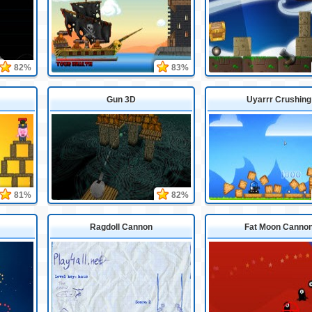
82%
83%
Gun 3D
Uyarrr Crushing
81%
82%
Ragdoll Cannon
Fat Moon Canno