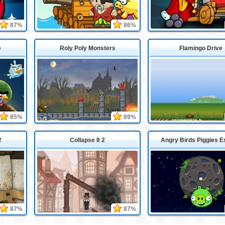
87%
86%
e
Roly Poly Monsters
Flamingo Drive
85%
89%
2
Collapse It 2
Angry Birds Piggies 
87%
87%