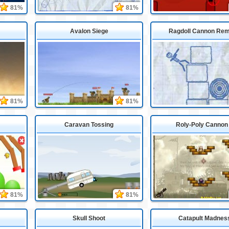
81%
81%
Avalon Siege
Ragdoll Cannon Re
81%
81%
Caravan Tossing
Roly-Poly Cannon
81%
81%
Skull Shoot
Catapult Madnes