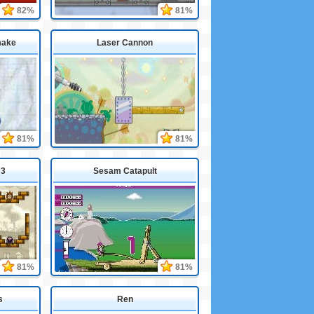
82%
81%
make
Laser Cannon
81%
81%
 3
Sesam Catapult
81%
81%
s
Ren