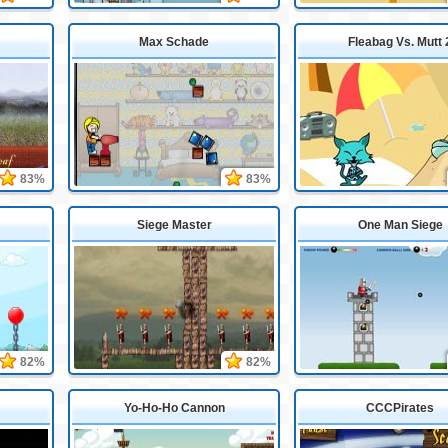
Max Schade
Fleabag Vs. Mutt 
83%
83%
Siege Master
One Man Siege
82%
82%
Yo-Ho-Ho Cannon
CCCPirates