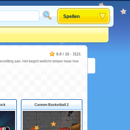
Spellen
8.8
/
10
-
3121
erzetting aan. Het begint wellicht simpel maar hoe
ock
Cannon Basketball 2