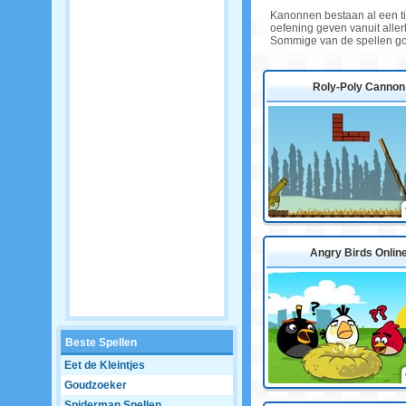
Kanonnen bestaan al een tij
oefening geven vanuit allerl
Sommige van de spellen gooi
Roly-Poly Cannon
Angry Birds Onlin
Beste Spellen
Eet de Kleintjes
Goudzoeker
Spiderman Spellen