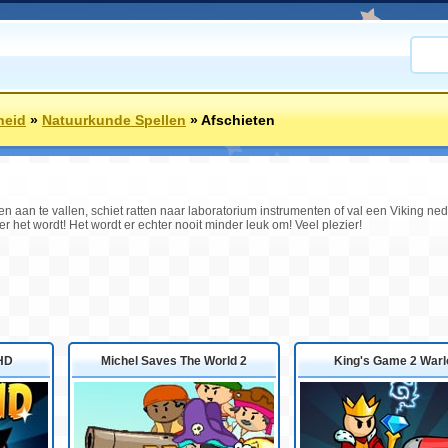
heid
»
Natuurkunde Spellen
»
Afschieten
n aan te vallen, schiet ratten naar laboratorium instrumenten of val een Viking ned
er het wordt! Het wordt er echter nooit minder leuk om! Veel plezier!
HD
Michel Saves The World 2
King's Game 2 Warl