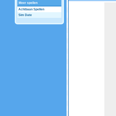
Meer spellen
Achtbaan Spellen
Sim Date