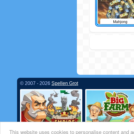
Mahjong
© 2007 - 2026
Spellen Grot
This website uses cookies to personalise content and ad