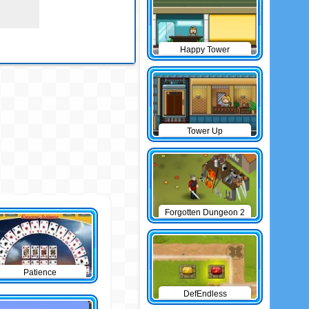
Happy Tower
Tower Up
Forgotten Dungeon 2
Patience
DefEndless