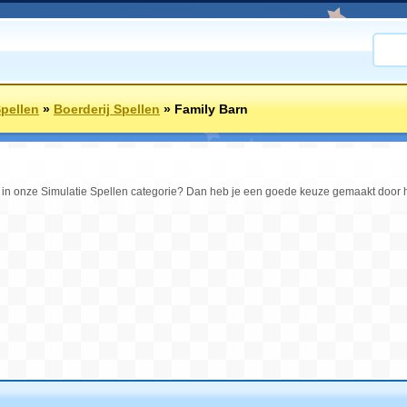
Spellen
»
Boerderij Spellen
»
Family Barn
en in onze Simulatie Spellen categorie? Dan heb je een goede keuze gemaakt door 