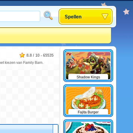
Spellen
8.8
/
10
-
65535
het kiezen van Family Barn.
Shadow Kings
Fajita Burger