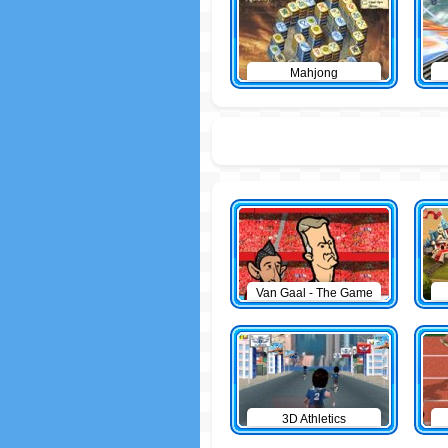
Mahjong
Van Gaal - The Game
3D Athletics