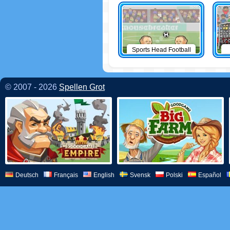
Sports Head Football
© 2007 - 2026
Spellen Grot
Deutsch
Français
English
Svensk
Polski
Español