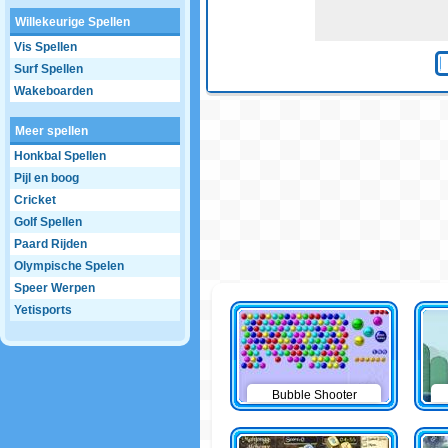
Willekeurige Spellen
Vis Spellen
Surf Spellen
Wakeboarden
Meer spellen
Honkbal Spellen
Pijl en boog
Cricket
Golf Spellen
Paard Rijden
Olympische Spelen
Speer Werpen
Yetisports
Bubble Shooter