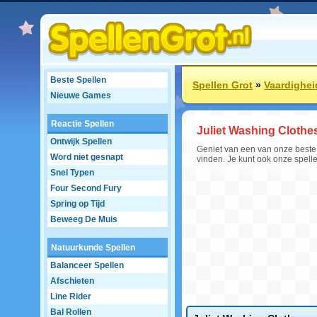
Beste Spellen
Spellen Grot
»
Vaardighei
Nieuwe Games
Reactie Spellen
Juliet Washing Clothe
Ontwijk Spellen
Geniet van een van onze beste s
Word niet gesnapt
vinden. Je kunt ook onze spell
Snel Typen
Four Second Fury
Spring op Tijd
Beweeg De Muis
Natuurkunde Spellen
Balanceer Spellen
Afschieten
Line Rider
Bal Rollen