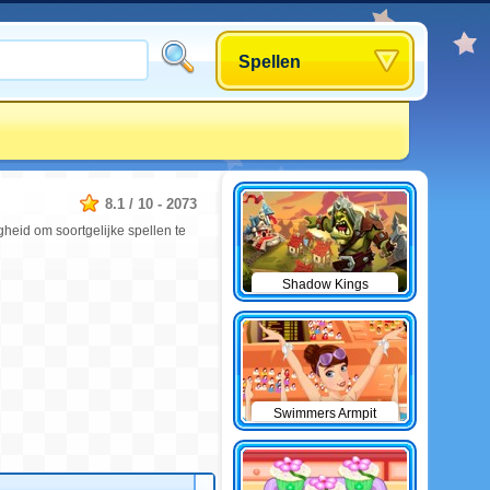
Spellen
8.1
/
10
-
2073
gheid om soortgelijke spellen te
Shadow Kings
Swimmers Armpit