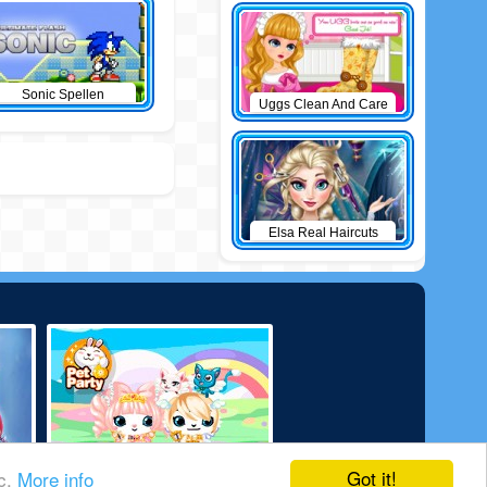
Sonic Spellen
Uggs Clean And Care
Elsa Real Haircuts
Got it!
ic.
More info