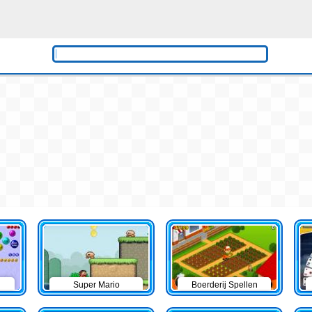
Super Mario
Boerderij Spellen