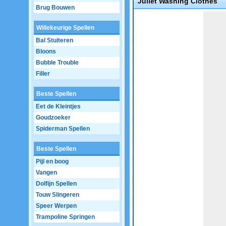
Juliet Washing Clothes
Brug Bouwen
Game not loaded yet.
Willekeurige Spellen
Bal Stuiteren
Bloons
Bubble Trouble
Filler
Beste Spellen
Eet de Kleintjes
Goudzoeker
Spiderman Spellen
Beste Spellen
Pijl en boog
Vangen
Dolfijn Spellen
Touw Slingeren
Speer Werpen
Trampoline Springen