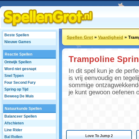
Beste Spellen
Spellen Grot
»
Vaardigheid
»
Tram
Nieuwe Games
Reactie Spellen
Trampoline Spri
Ontwijk Spellen
Word niet gesnapt
In dit spel kun je de per
Snel Typen
is vrij eenvoudig en tegeli
Four Second Fury
sommige ontzagwekkende t
Spring op Tijd
je kunt gewoon oefenen 
Beweeg De Muis
Natuurkunde Spellen
Balanceer Spellen
Afschieten
Line Rider
Love To Jump 2
Bal Rollen