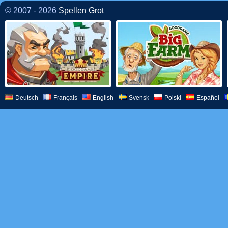
© 2007 - 2026
Spellen Grot
Deutsch
Français
English
Svensk
Polski
Español