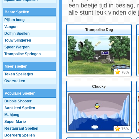
een beetje tijd in beslag
alle stunt leuk vinden die 
Beste Spellen
Pijl en boog
Vangen
Trampoline Dog
Dolfijn Spellen
Touw Slingeren
Speer Werpen
Trampoline Springen
Meer spellen
78%
Teken Spelletjes
Oversteken
Chucky
Populaire Spellen
Bubble Shooter
Aankleed Spellen
Mahjong
Super Mario
Restaurant Spellen
75%
Boerderij Spellen