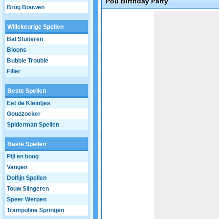
Pou Birthday Party
Brug Bouwen
Game not loaded yet.
Willekeurige Spellen
Bal Stuiteren
Bloons
Bubble Trouble
Filler
Beste Spellen
Eet de Kleintjes
Goudzoeker
Spiderman Spellen
Beste Spellen
Pijl en boog
Vangen
Dolfijn Spellen
Touw Slingeren
Speer Werpen
Trampoline Springen