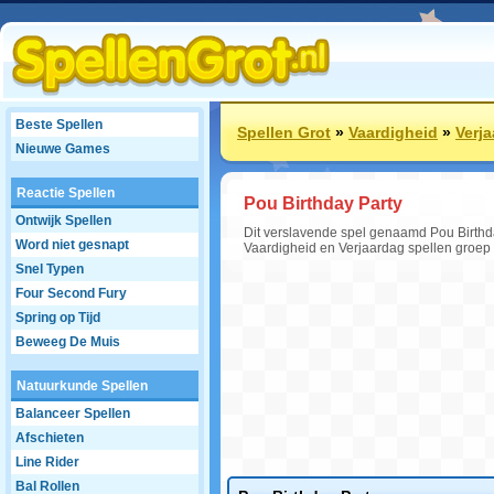
Beste Spellen
Spellen Grot
»
Vaardigheid
»
Verja
Nieuwe Games
Reactie Spellen
Pou Birthday Party
Ontwijk Spellen
Dit verslavende spel genaamd Pou Birthda
Word niet gesnapt
Vaardigheid en Verjaardag spellen groep 
Snel Typen
Four Second Fury
Spring op Tijd
Beweeg De Muis
Natuurkunde Spellen
Balanceer Spellen
Afschieten
Line Rider
Bal Rollen