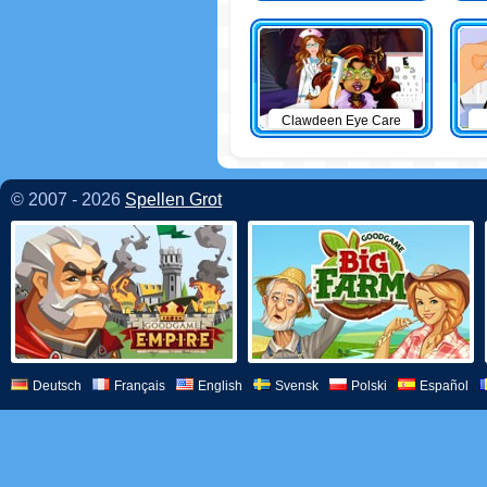
Clawdeen Eye Care
© 2007 - 2026
Spellen Grot
Deutsch
Français
English
Svensk
Polski
Español