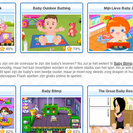
k
Baby Outdoor Bathing
Mijn Lieve Baby 
80%
79%
 zijn om de ooievaar te zijn die baby's leveren? Nu zul je het weten! In
Baby Blimp
nvoudig, maar het kan moeilijker worden in de latere stadia van het spel. Als je wilt
 dit spel zijn de baby's een beetje ouder, maar je moet nog steeds zorg dragen in h
nderoppas Flash spellen zijn gratis online te spelen.
Baby Blimp
The Great Baby Re
82%
83%