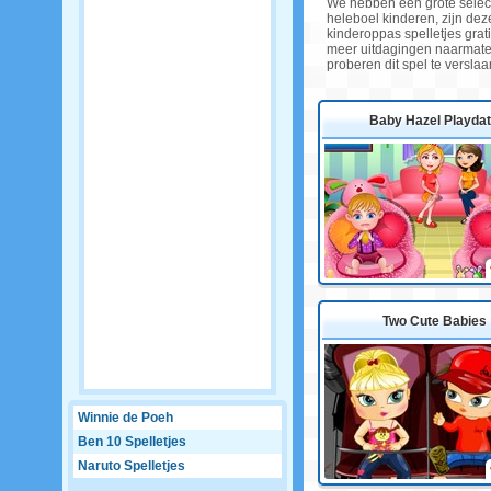
We hebben een grote selecti
heleboel kinderen, zijn dez
kinderoppas spelletjes grat
meer uitdagingen naarmate je
proberen dit spel te verslaa
Baby Hazel Playda
Two Cute Babies
Winnie de Poeh
Ben 10 Spelletjes
Naruto Spelletjes