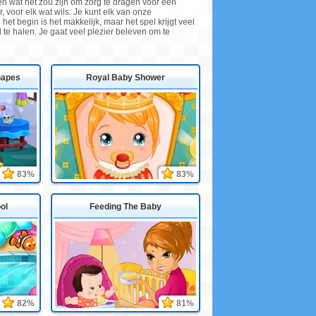
en wat het zou zijn om zorg te dragen voor een
 voor elk wat wils. Je kunt elk van onze
 het begin is het makkelijk, maar het spel krijgt veel
l te halen. Je gaat veel plezier beleven om te
hapes
Royal Baby Shower
83%
83%
ol
Feeding The Baby
82%
81%