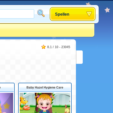
Spellen
8.1
/
10
-
23045
e
Baby Hazel Hygiene Care