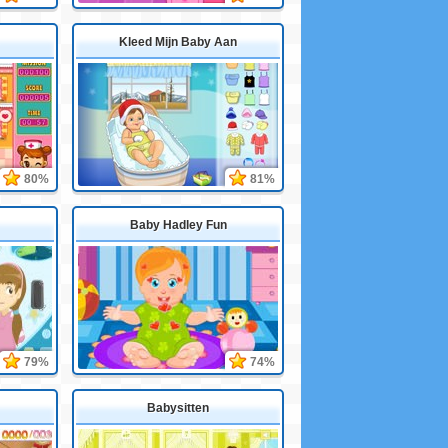
Kleed Mijn Baby Aan
80%
81%
Baby Hadley Fun
79%
74%
Babysitten