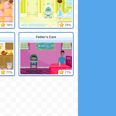
78%
78%
Father's Care
77%
77%