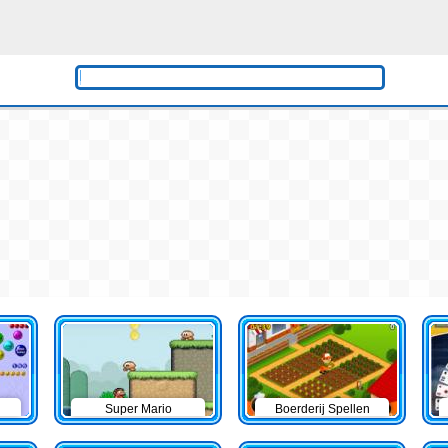
Super Mario
Boerderij Spellen