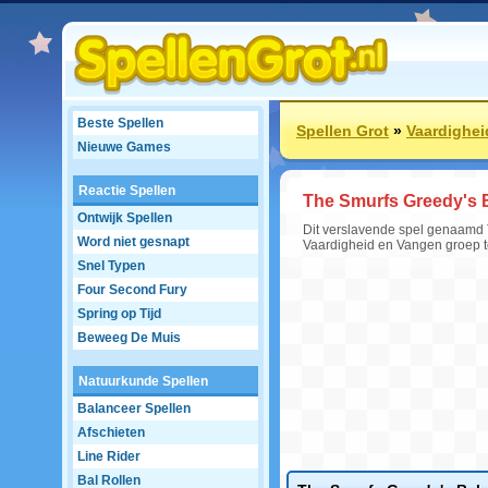
Beste Spellen
Spellen Grot
»
Vaardighei
Nieuwe Games
Reactie Spellen
The Smurfs Greedy's 
Ontwijk Spellen
Dit verslavende spel genaamd T
Word niet gesnapt
Vaardigheid en Vangen groep t
Snel Typen
Four Second Fury
Spring op Tijd
Beweeg De Muis
Natuurkunde Spellen
Balanceer Spellen
Afschieten
Line Rider
Bal Rollen