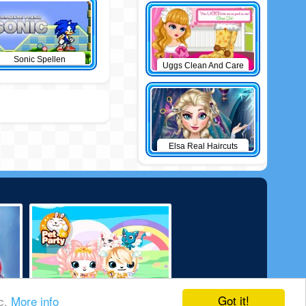
Sonic Spellen
Uggs Clean And Care
Elsa Real Haircuts
Got it!
ic.
More info