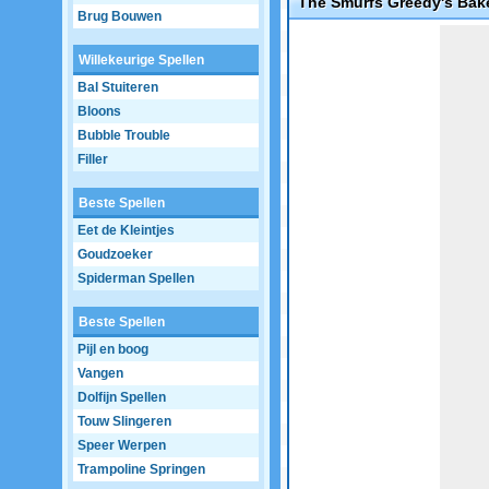
The Smurfs Greedy's Bak
Brug Bouwen
Game not loaded yet.
Willekeurige Spellen
Bal Stuiteren
Bloons
Bubble Trouble
Filler
Beste Spellen
Eet de Kleintjes
Goudzoeker
Spiderman Spellen
Beste Spellen
Pijl en boog
Vangen
Dolfijn Spellen
Touw Slingeren
Speer Werpen
Trampoline Springen