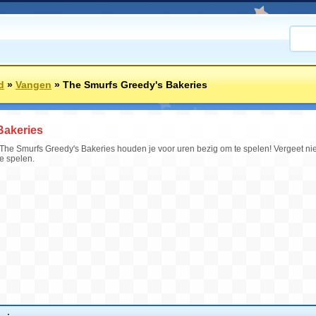
d
»
Vangen
»
The Smurfs Greedy's Bakeries
Bakeries
he Smurfs Greedy's Bakeries houden je voor uren bezig om te spelen! Vergeet nie
e spelen.