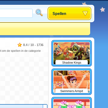
Spellen
8.4
/
10
-
1736
t om de spellen in de categorie
Shadow Kings
Swimmers Armpit