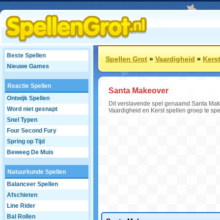
Beste Spellen
Spellen Grot
»
Vaardigheid
»
Kerst
Nieuwe Games
Reactie Spellen
Santa Makeover
Ontwijk Spellen
Dit verslavende spel genaamd Santa Makeo
Word niet gesnapt
Vaardigheid en Kerst spellen groep te spe
Snel Typen
Four Second Fury
Spring op Tijd
Beweeg De Muis
Natuurkunde Spellen
Balanceer Spellen
Afschieten
Line Rider
Bal Rollen