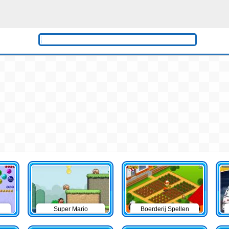
Super Mario
Boerderij Spellen