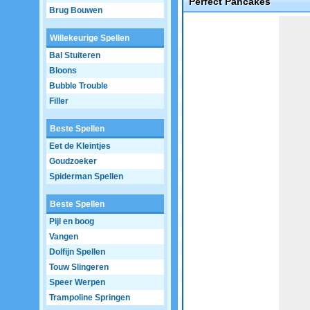
Perfect Pancakes
Brug Bouwen
Game not loaded yet.
Willekeurige Spellen
Bal Stuiteren
Bloons
Bubble Trouble
Filler
Beste Spellen
Eet de Kleintjes
Goudzoeker
Spiderman Spellen
Beste Spellen
Pijl en boog
Vangen
Dolfijn Spellen
Touw Slingeren
Speer Werpen
Trampoline Springen