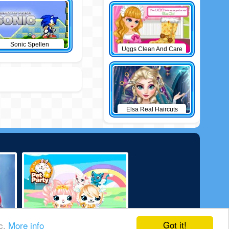
Sonic Spellen
Uggs Clean And Care
Elsa Real Haircuts
Got it!
ic.
More info