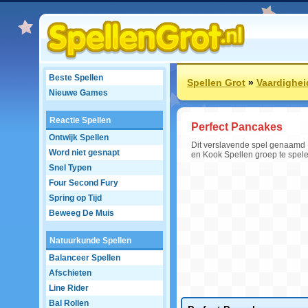
Beste Spellen
Spellen Grot
»
Vaardighei
Nieuwe Games
Reactie Spellen
Perfect Pancakes
Ontwijk Spellen
Dit verslavende spel genaamd P
Word niet gesnapt
en Kook Spellen groep te spele
Snel Typen
Four Second Fury
Spring op Tijd
Beweeg De Muis
Natuurkunde Spellen
Balanceer Spellen
Afschieten
Line Rider
Bal Rollen