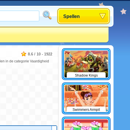
Spellen
8.6
/
10
-
1922
len in de categorie Vaardigheid
Shadow Kings
Swimmers Armpit