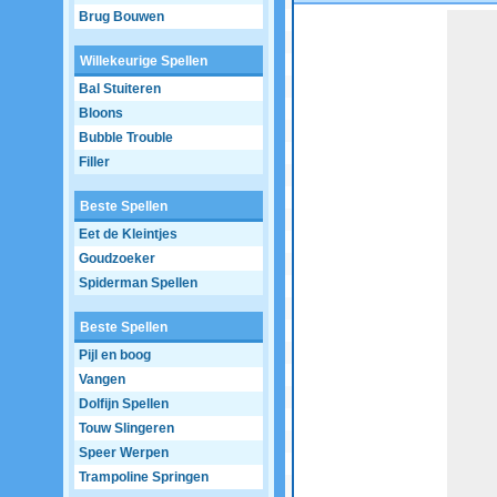
Brug Bouwen
Game not loaded yet.
Willekeurige Spellen
Bal Stuiteren
Bloons
Bubble Trouble
Filler
Beste Spellen
Eet de Kleintjes
Goudzoeker
Spiderman Spellen
Beste Spellen
Pijl en boog
Vangen
Dolfijn Spellen
Touw Slingeren
Speer Werpen
Trampoline Springen