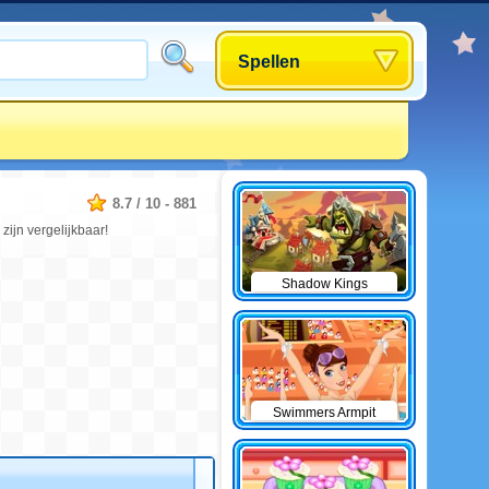
Spellen
8.7
/
10
-
881
ijn vergelijkbaar!
Shadow Kings
Swimmers Armpit