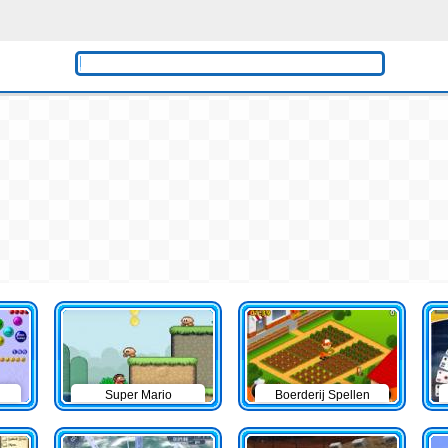
Super Mario
Boerderij Spellen