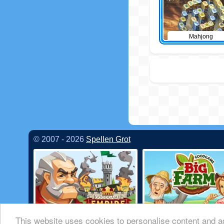
Mahjong
© 2007 - 2026
Spellen Grot
This website uses cookies to personalise content and ad