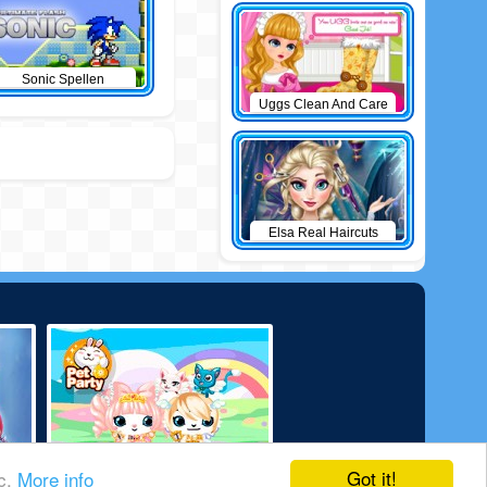
Sonic Spellen
Uggs Clean And Care
Elsa Real Haircuts
Got it!
ic.
More info