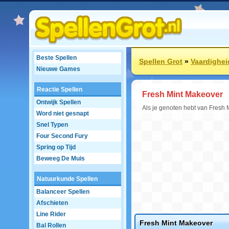
Beste Spellen
Spellen Grot
»
Vaardighei
Nieuwe Games
Reactie Spellen
Fresh Mint Makeover
Ontwijk Spellen
Als je genoten hebt van Fresh 
Word niet gesnapt
Snel Typen
Four Second Fury
Spring op Tijd
Beweeg De Muis
Natuurkunde Spellen
Balanceer Spellen
Afschieten
Line Rider
Fresh Mint Makeover
Bal Rollen