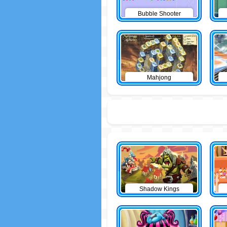
Bubble Shooter
Mahjong
Shadow Kings