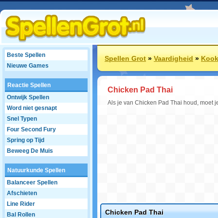
Beste Spellen
Spellen Grot
»
Vaardigheid
»
Kook
Nieuwe Games
Reactie Spellen
Chicken Pad Thai
Ontwijk Spellen
Als je van Chicken Pad Thai houd, moet je
Word niet gesnapt
Snel Typen
Four Second Fury
Spring op Tijd
Beweeg De Muis
Natuurkunde Spellen
Balanceer Spellen
Afschieten
Line Rider
Chicken Pad Thai
Bal Rollen