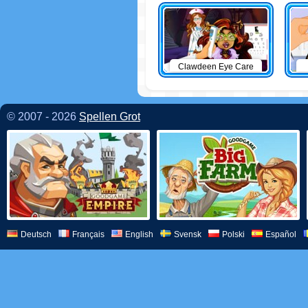
Clawdeen Eye Care
© 2007 - 2026
Spellen Grot
Deutsch
Français
English
Svensk
Polski
Español