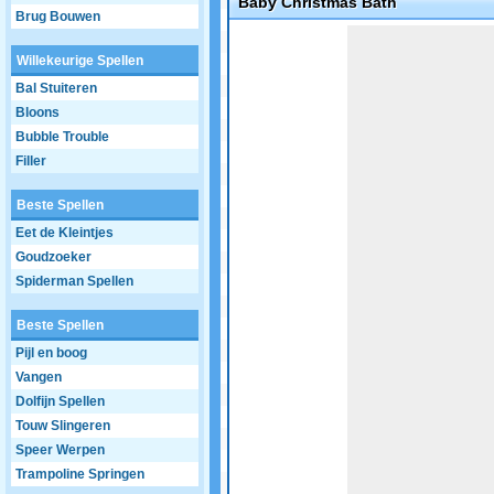
Baby Christmas Bath
Brug Bouwen
Game not loaded yet.
Willekeurige Spellen
Bal Stuiteren
Bloons
Bubble Trouble
Filler
Beste Spellen
Eet de Kleintjes
Goudzoeker
Spiderman Spellen
Beste Spellen
Pijl en boog
Vangen
Dolfijn Spellen
Touw Slingeren
Speer Werpen
Trampoline Springen