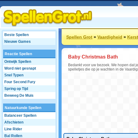
Beste Spellen
Spellen Grot
»
Vaardigheid
»
Kerst
Nieuwe Games
Reactie Spellen
Baby Christmas Bath
Ontwijk Spellen
Bedankt voor uw bezoek. We hopen dat je 
Word niet gesnapt
spelletjes die op je wachten in de Vaardig
Snel Typen
Four Second Fury
Spring op Tijd
Beweeg De Muis
Natuurkunde Spellen
Balanceer Spellen
Afschieten
Line Rider
Bal Rollen