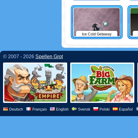
Ice Cold Getaway
© 2007 - 2026
Spellen Grot
Deutsch
Français
English
Svensk
Polski
Español