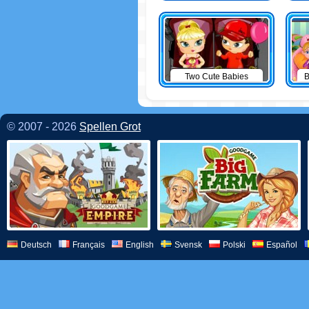
Two Cute Babies
B
© 2007 - 2026
Spellen Grot
Deutsch
Français
English
Svensk
Polski
Español