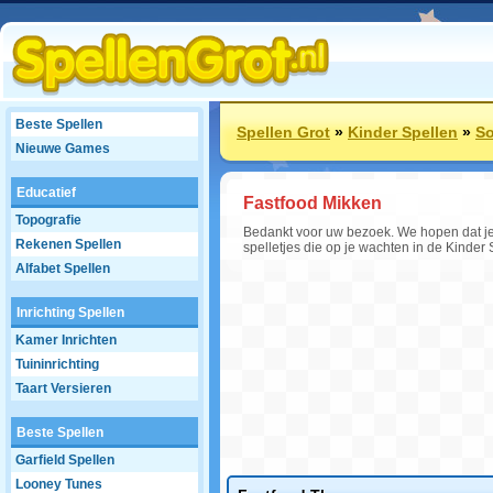
Beste Spellen
Spellen Grot
»
Kinder Spellen
»
So
Nieuwe Games
Educatief
Fastfood Mikken
Topografie
Bedankt voor uw bezoek. We hopen dat je 
Rekenen Spellen
spelletjes die op je wachten in de Kinder 
Alfabet Spellen
Inrichting Spellen
Kamer Inrichten
Tuininrichting
Taart Versieren
Beste Spellen
Garfield Spellen
Looney Tunes