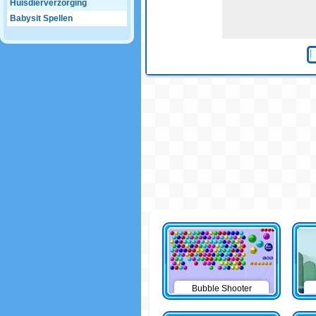
Huisdierverzorging
Babysit Spellen
Bubble Shooter