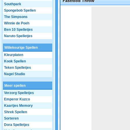
Fastfood Throw
Southpark
Game not loaded yet.
Spongebob Spellen
The Simpsons
Winnie de Poeh
Ben 10 Spelletjes
Naruto Spelletjes
Willekeurige Spellen
Kleurplaten
Kook Spellen
Teken Spelletjes
Nagel Studio
Meer spellen
Verzorg Spelletjes
Emperor Kuzco
Kaartjes Memory
Shrek Spellen
Sorteren
Dora Spelletjes