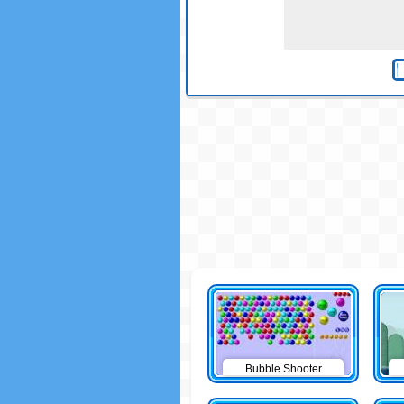
Bubble Shooter