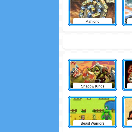
Mahjong
Shadow Kings
Beast Warriors