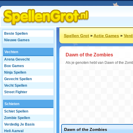
Beste Spellen
Spellen Grot
»
Actie Games
»
Verd
Nieuwe Games
Vechten
Dawn of the Zombies
Arena Gevecht
Als je genoten hebt van Dawn of the Zombi
Box Games
Ninja Spellen
Gevecht Spellen
Vecht Spellen
Street Fighter
Schieten
Schiet Spellen
Zombie Spellen
Verdedig Je Basis
Dawn of the Zombies
Heli Aanval