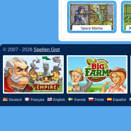
Space Marine
R
© 2007 - 2026
Spellen Grot
Deutsch
Français
English
Svensk
Polski
Español