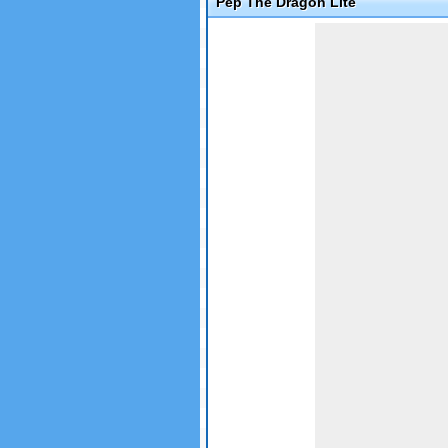
Pep The Dragon Lite
Game not loaded yet.