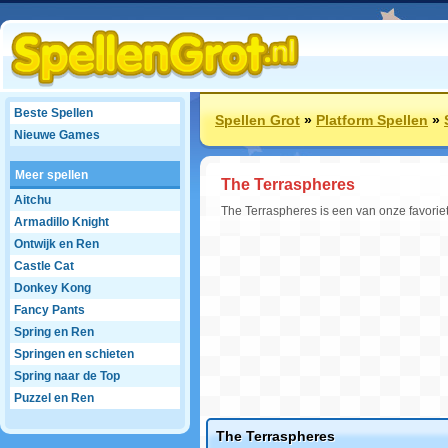
Beste Spellen
Spellen Grot
»
Platform Spellen
»
Nieuwe Games
Meer spellen
The Terraspheres
Aitchu
The Terraspheres is een van onze favoriet
Armadillo Knight
Ontwijk en Ren
Castle Cat
Donkey Kong
Fancy Pants
Spring en Ren
Springen en schieten
Spring naar de Top
Puzzel en Ren
The Terraspheres