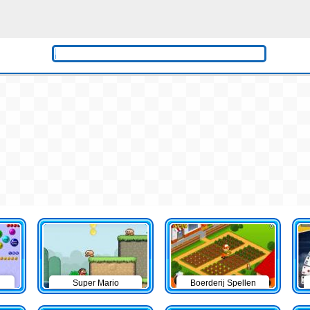
Super Mario
Boerderij Spellen