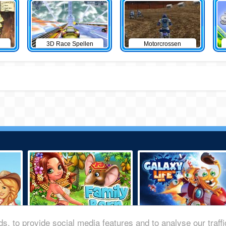
3D Race Spellen
Motorcrossen
s, to provide social media features and to analyse our traff