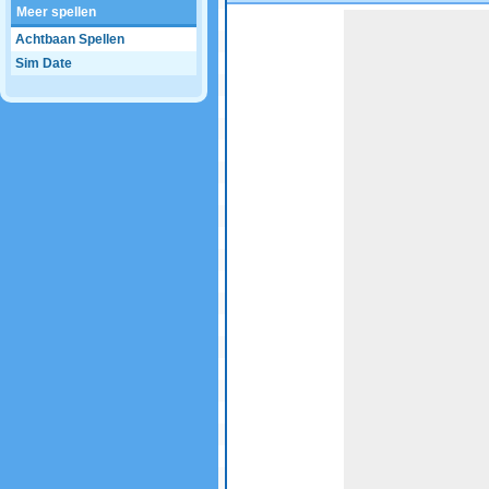
Meer spellen
Achtbaan Spellen
Sim Date