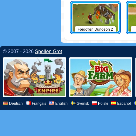
Forgotten Dungeon 2
© 2007 - 2026
Spellen Grot
Deutsch
Français
English
Svensk
Polski
Español