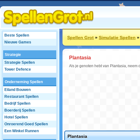
Beste Spellen
Spellen Grot
»
Simulatie Spellen
Nieuwe Games
Strategie
Plantasia
Strategie Spellen
Als je genoten hebt van Plantasia, neem d
Tower Defence
Onderneming Spellen
Eiland Bouwen
Restaurant Spellen
Bedrijf Spellen
Boerderij Spellen
Hotel Spellen
Onroerend Goed Spellen
Een Winkel Runnen
Plantasia