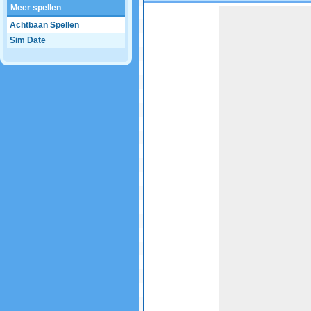
Meer spellen
Game not loaded yet.
Achtbaan Spellen
Sim Date