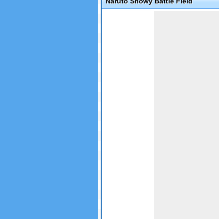
Naruto Snowy Battle Field
Game not loaded yet.