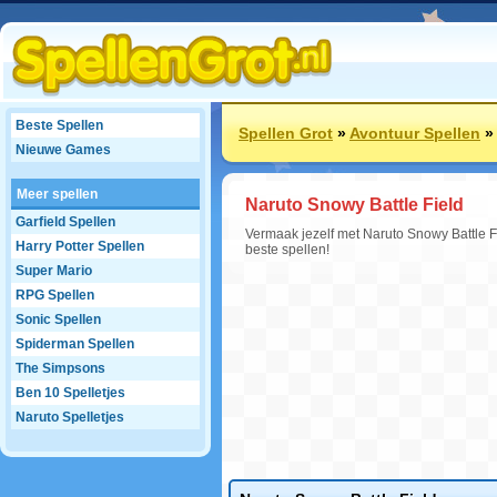
Beste Spellen
Spellen Grot
»
Avontuur Spellen
Nieuwe Games
Meer spellen
Naruto Snowy Battle Field
Garfield Spellen
Vermaak jezelf met Naruto Snowy Battle F
Harry Potter Spellen
beste spellen!
Super Mario
RPG Spellen
Sonic Spellen
Spiderman Spellen
The Simpsons
Ben 10 Spelletjes
Naruto Spelletjes