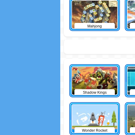
Mahjong
Shadow Kings
Wonder Rocket