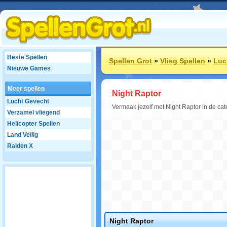
Beste Spellen
Spellen Grot
»
Vlieg Spellen
»
Luc
Nieuwe Games
Meer spellen
Night Raptor
Lucht Gevecht
Vermaak jezelf met Night Raptor in de ca
Verzamel vliegend
Helicopter Spellen
Land Veilig
Raiden X
Night Raptor