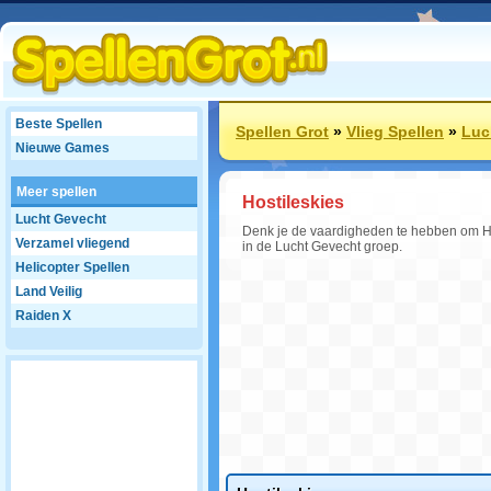
Beste Spellen
Spellen Grot
»
Vlieg Spellen
»
Luc
Nieuwe Games
Meer spellen
Hostileskies
Lucht Gevecht
Denk je de vaardigheden te hebben om Hos
Verzamel vliegend
in de Lucht Gevecht groep.
Helicopter Spellen
Land Veilig
Raiden X