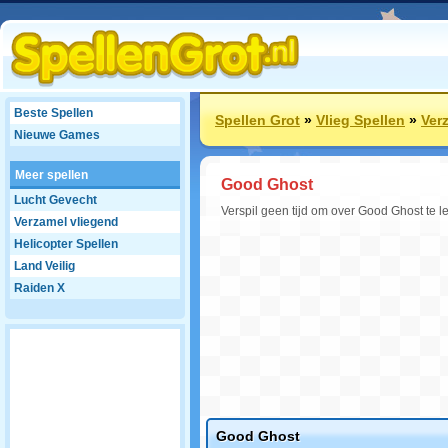
Beste Spellen
Spellen Grot
»
Vlieg Spellen
»
Ver
Nieuwe Games
Meer spellen
Good Ghost
Lucht Gevecht
Verspil geen tijd om over Good Ghost te 
Verzamel vliegend
Helicopter Spellen
Land Veilig
Raiden X
Good Ghost