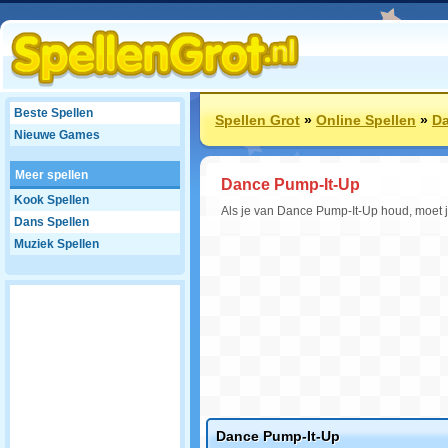
Beste Spellen
Spellen Grot
»
Online Spellen
»
Da
Nieuwe Games
Meer spellen
Dance Pump-It-Up
Kook Spellen
Als je van Dance Pump-It-Up houd, moet je
Dans Spellen
Muziek Spellen
Dance Pump-It-Up